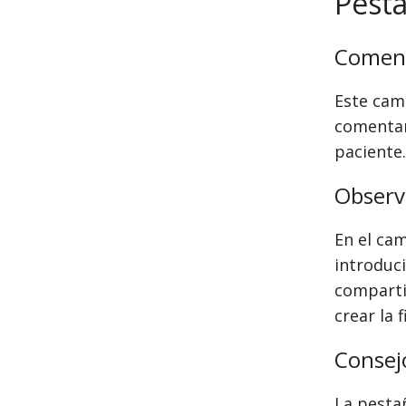
s
Pest
Coment
Este cam
comentar
paciente.
Observ
En el ca
introduc
comparti
crear la 
Consej
La pesta