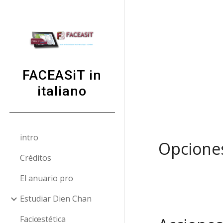
Sk
FACEASiT in
italiano
intro
Opciones
Créditos
El anuario pro
Estudiar Dien Chan
Faciœstética