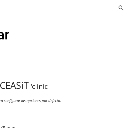
ion
ar
ACEASiT
'clinic
a configurar las opciones por defecto.