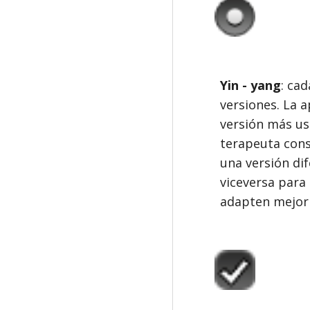
Yin - yang
: ca
versiones. La 
versión más usu
terapeuta cons
una versión di
viceversa para
adapten mejor 