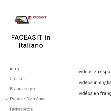
Sk
FACEASiT in
italiano
intro
videos en espa
Créditos
videos in engli
El anuario pro
vidéos en franç
Estudiar Dien Chan
Faciœstética