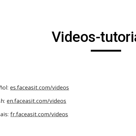
ip to main content
Skip to navigat
Videos-tutori
ñol:
es.faceasit.com/videos
sh:
en.faceasit.com/videos
ais:
fr.faceasit.com/videos